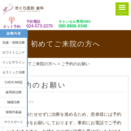
メニュー
予約電話
キャンセル専用SMS
024-573-2270
080-8806-0348
ネット予約
診療内容
初めてご来院の方へ
虫歯・保険治療
ホワイトニング
インビザライン
ホーム
>
初めてご来院の方へ
>
ご予約のお願い
セラミック治療
ご予約のお願い
CAD/CAM冠
歯周病治療
RESERVATION
補綴治療
保険外義歯
当科はお待たせせずに治療を進めるため、患者様には予約
でのご受診をお願いしております。事前にお電話でご予約
マウスガード