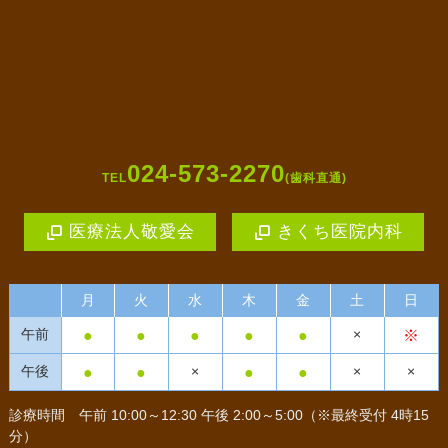
024-573-2270
TEL
(歯科直通)
医療法人敬愛会
きくち医院内科
月
火
水
木
金
土
日
●
●
●
●
●
※
午前
×
●
●
●
●
午後
×
×
×
診療時間
午前 10:00～12:30 午後 2:00～5:00（※最終受付 4時15
分）