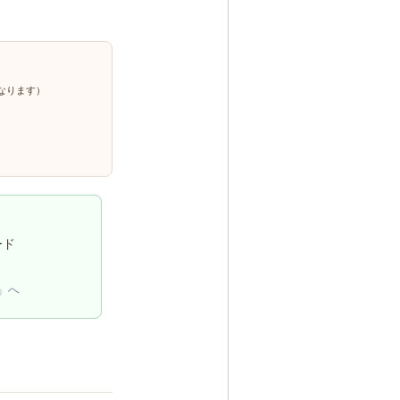
なります）
ード
」へ