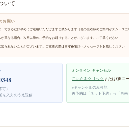
ついて
のお願い
は、できるだけ早めにご連絡いただけますと助かります（他の患者様のご案内がスムーズに
ルが重なる場合、次回以降のご予約をお断りすることがございます。ご了承ください
に出られないことがございます。ご変更の際は留守番電話へメッセージをお残しください
ル
オンライン キャンセル
0348
こちらをクリック
またはQRコ
※キャンセルのみ可能
不可）
再予約は「ネット予約」→「再来
前を入力のうえ送信