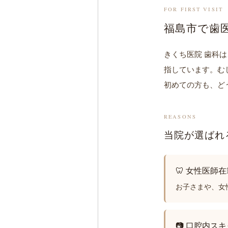
FOR FIRST VISIT
福島市で歯
きくち医院 歯科
指しています。む
初めての方も、ど
REASONS
当院が選ばれ
🦷 女性医師
お子さまや、女
📷 口腔内ス