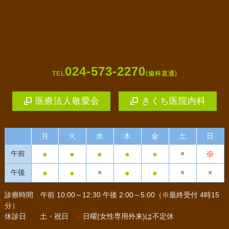
024-573-2270
TEL
(歯科直通)
医療法人敬愛会
きくち医院内科
月
火
水
木
金
土
日
●
●
●
●
●
※
午前
×
●
●
●
●
午後
×
×
×
診療時間
午前 10:00～12:30 午後 2:00～5:00（※最終受付 4時15
分）
休診日
土・祝日
※
日曜(女性専用外来)は不定休