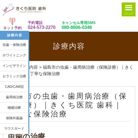
メニュー
予約電話
キャンセル専用SMS
024-573-2270
080-8806-0348
ネット予約
診療内容
診療内容
虫歯・保険治療
ホワイトニング
インビザライン
ホーム
>
診療内容
>
福島市の虫歯・歯周病治療（保険診療）｜きく
ち医院 歯科｜丁寧な保険治療
セラミック治療
CAD/CAM冠
福島市の虫歯・歯周病治療（保
歯周病治療
険診療）｜きくち医院 歯科｜
補綴治療
丁寧な保険治療
保険外義歯
マウスガード
虫歯の治療