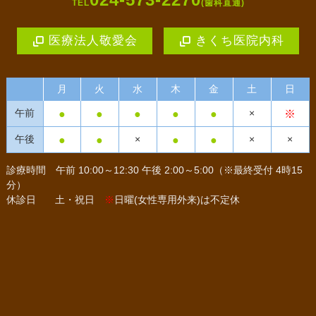
TEL
(歯科直通)
医療法人敬愛会
きくち医院内科
月
火
水
木
金
土
日
●
●
●
●
●
※
午前
×
●
●
●
●
午後
×
×
×
診療時間
午前 10:00～12:30 午後 2:00～5:00（※最終受付 4時15
分）
休診日
土・祝日
※
日曜(女性専用外来)は不定休