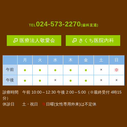
024-573-2270
TEL
(歯科直通)
医療法人敬愛会
きくち医院内科
月
火
水
木
金
土
日
●
●
●
●
●
※
午前
×
●
●
●
●
午後
×
×
×
診療時間
午前 10:00～12:30 午後 2:00～5:00（※最終受付 4時15
分）
休診日
土・祝日
※
日曜(女性専用外来)は不定休